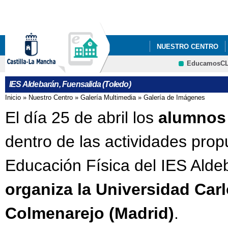
Pa
co
pri
NUESTRO CENTRO
EducamosC
EDUCACIÓN SOCIAL
CRFP
IES Aldebarán, Fuensalida (Toledo)
LIBROS DE TEXTO CU
Inicio
»
Nuestro Centro
»
Galería Multimedia
»
Galería de Imágenes
Se encuentra usted aquí
El día 25 de abril los
alumnos 
dentro de las actividades pro
Educación Física del IES Alde
organiza la Universidad Carl
Colmenarejo (Madrid)
.