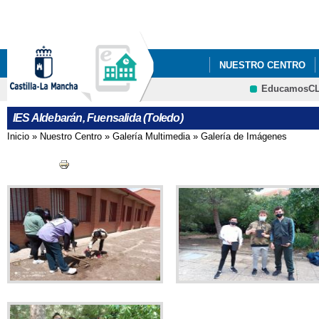
Pa
co
pri
NUESTRO CENTRO
EducamosC
EDUCACIÓN SOCIAL
CRFP
IES Aldebarán, Fuensalida (Toledo)
LIBROS DE TEXTO CU
Inicio
»
Nuestro Centro
»
Galería Multimedia
»
Galería de Imágenes
Se encuentra usted aquí