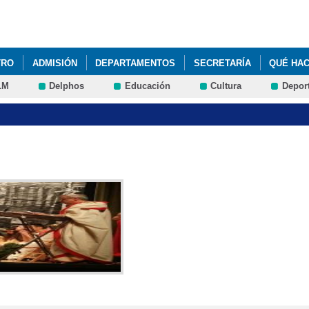
Pasar al
contenido
principal
TRO
ADMISIÓN
DEPARTAMENTOS
SECRETARÍA
QUÉ HA
LM
Delphos
Educación
Cultura
Depor
OFESIONAL
NOTICIAS
LIBROS DE TEXTO CURSO 2024/2025