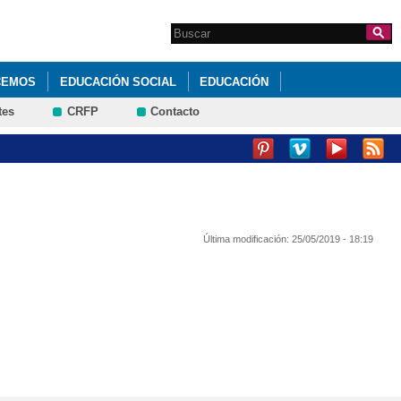
Search this site
Formulario de
búsqueda
CEMOS
EDUCACIÓN SOCIAL
EDUCACIÓN
tes
CRFP
Contacto
Última modificación:
25/05/2019 - 18:19