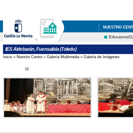
NUESTRO CEN
EducamosC
FORMACIÓN PR
IES Aldebarán, Fuensalida (Toledo)
Inicio
»
Nuestro Centro
»
Galería Multimedia
»
Galería de Imágenes
Se encuentra usted aquí